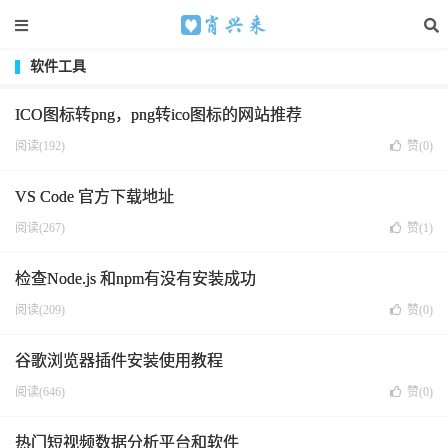
软件工具
ICO图标转png，png转ico图标的网站推荐
阅读(192)
赞(
0
)
VS Code 官方下载地址
阅读(267)
赞(
1
)
检查Node.js 和npm有没有安装成功
阅读(209)
赞(
0
)
谷歌浏览器插件安装使用教程
阅读(646)
赞(
0
)
热门短视频数据分析平台和软件