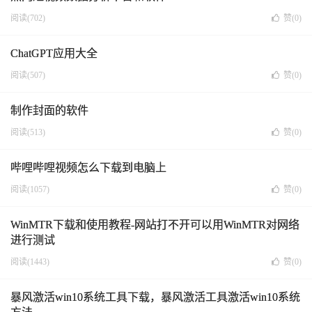
阅读(702)
赞(
0
)
ChatGPT应用大全
阅读(507)
赞(
0
)
制作封面的软件
阅读(513)
赞(
0
)
哔哩哔哩视频怎么下载到电脑上
阅读(1057)
赞(
0
)
WinMTR下载和使用教程-网站打不开可以用WinMTR对网络
进行测试
阅读(1443)
赞(
0
)
暴风激活win10系统工具下载，暴风激活工具激活win10系统