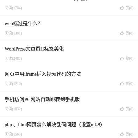
阅读(1784)
赞(
0
)
web标准是什么？
阅读(1301)
赞(
0
)
WordPress文章页H标签美化
阅读(2487)
赞(
0
)
网页中用iframe插入视频代码的方法
阅读(1210)
赞(
0
)
手机访问PC网站自动跳转到手机版
阅读(1832)
赞(
0
)
php 、html网页怎么解决乱码问题（设置utf-8）
阅读(1563)
赞(
0
)