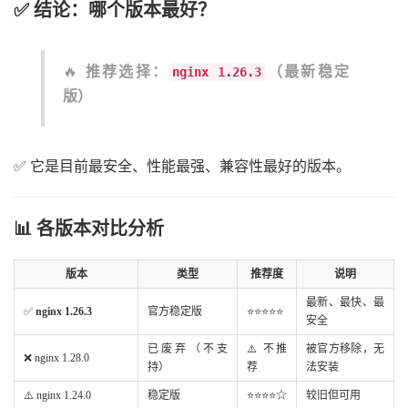
✅ 结论：
哪个版本最好？
🔥
推荐选择：
（最新稳定
nginx 1.26.3
版）
✅ 它是目前最安全、性能最强、兼容性最好的版本。
📊 各版本对比分析
版本
类型
推荐度
说明
最新、最快、最
✅
nginx 1.26.3
官方稳定版
⭐⭐⭐⭐⭐
安全
已废弃（不支
⚠️ 不推
被官方移除，无
❌ nginx 1.28.0
持）
荐
法安装
⚠️ nginx 1.24.0
稳定版
⭐⭐⭐⭐☆
较旧但可用