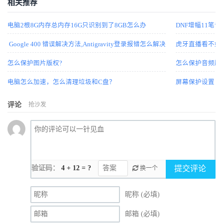
相关推荐
电脑2根8G内存总内存16G只识别到了8GB怎么办
DNF增幅11笔记
Google 400 错误解决方法,Antigravity登录报错怎么解决
虎牙直播看不好
怎么保护图片版权?
怎么保护音频版
电脑怎么加速，怎么清理垃圾和C盘？
屏幕保护设置 wi
评论
抢沙发
验证码：
4 + 12 = ?
提交评论
换一个
昵称 (必填)
邮箱 (必填)