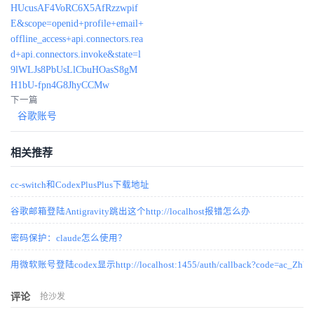
HUcusAF4VoRC6X5AfRzzwpif
E&scope=openid+profile+email+
offline_access+api.connectors.rea
d+api.connectors.invoke&state=l
9lWLJs8PbUsLlCbuHOasS8gM
H1bU-fpn4G8JhyCCMw
下一篇
谷歌账号
相关推荐
cc-switch和CodexPlusPlus下载地址
谷歌邮箱登陆Antigravity跳出这个http://localhost报错怎么办
密码保护：claude怎么使用？
用微软账号登陆codex显示http://localhost:1455/auth/callback?code=ac_ZhVN_
评论
抢沙发