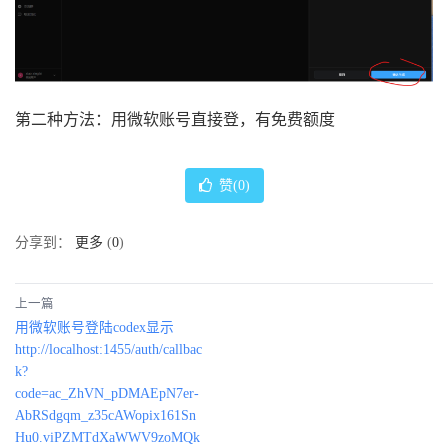
第二种方法：用微软账号直接登，有免费额度
赞(
0
)
分享到：
更多
(
0
)
上一篇
用微软账号登陆codex显示
http://localhost:1455/auth/callbac
k?
code=ac_ZhVN_pDMAEpN7er-
AbRSdgqm_z35cAWopix161Sn
Hu0.viPZMTdXaWWV9zoMQk