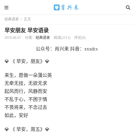
经典语录
>
正文
早安朋友 早安语录
2019-06-07
分类：
经典语录
阅读(2111)
评论(0)
公众号：肖兴来 抖音：xxxdcs
💎 《 早安，朋友》💎
来生，愿做一朵蒲公英
无牵无挂，无欲无求
起风而行，风静而安
不乱于心，不困于情
不畏将来，不念过去
如此，安好
💎 《 早安，周五》💎