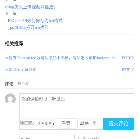
zblog怎么上传视频并播放？
下一篇
PSCC2019如何保存为ico格式
_ps2019cc打开ico插件
相关推荐
ps制作Favicon.ico为网站添加小图标，网站怎么添加favicon.ico
PSCC20
ps如何使字体倾斜
PS文字
评论
抢沙发
验证码：
7 + 8 = ?
提交评论
换一个