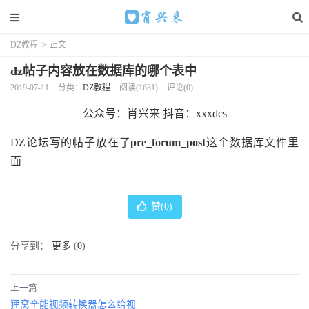
DZ教程
>
正文
dz帖子内容放在数据库的哪个表中
2019-07-11
分类：
DZ教程
阅读(1631)
评论(0)
公众号：肖兴来 抖音：xxxdcs
DZ论坛写的帖子放在了
pre_forum_post
这个数据库文件里
面
赞(
0
)
分享到：
更多
(
0
)
上一篇
狸窝全能视频转换器怎么给视