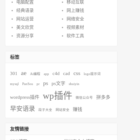
电脑配置
移动互联
经典语录
网上赚钱
网站运营
网络安全
美文欣赏
视频素材
资源分享
软件工具
标签
ae
css
301
c4d
cad
Ai编程
app
logo提示词
ps
ps文字
mysql
PanSou
pr
shuiyin
wp插件
wordpress插件
拼多多
微信公众号
早安语录
赚钱
段子大全
网站安全
友情链接