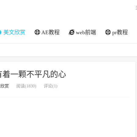
美文欣赏
AE教程
web前端
pr教程
有着一颗不平凡的心
文欣赏
阅读(1830)
评论(1)