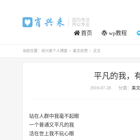
因为专注
所以专业
首页
wp教程
当前位置：
肖兴来个人博客
>
美文欣赏
>
正文
平凡的我，
2019-07-28
分类：
美
站在人群中我毫不起眼
一个普通又平凡的我
活在世上我不玩心眼